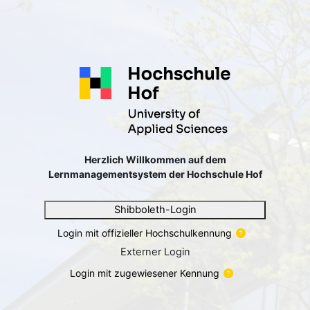
Zum Hauptinhalt
Anmelden bei 'Willkommen 
Herzlich Willkommen auf dem
Lernmanagementsystem der Hochschule Hof
Shibboleth-Login
Login mit offizieller Hochschulkennung
Externer Login
Login mit zugewiesener Kennung
Anmeldename